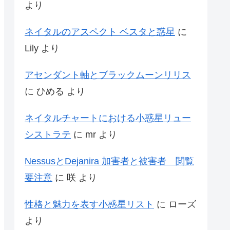
より
ネイタルのアスペクト ベスタと惑星
に
Lily
より
アセンダント軸とブラックムーンリリス
に
ひめる
より
ネイタルチャートにおける小惑星リュー
シストラテ
に
mr
より
NessusとDejanira 加害者と被害者 閲覧
要注意
に
咲
より
性格と魅力を表す小惑星リスト
に
ローズ
より