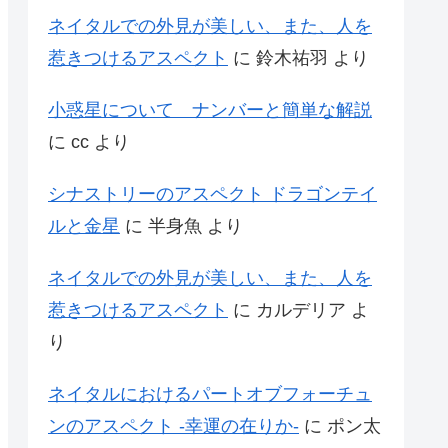
ネイタルでの外見が美しい、また、人を
惹きつけるアスペクト
に
鈴木祐羽
より
小惑星について ナンバーと簡単な解説
に
cc
より
シナストリーのアスペクト ドラゴンテイ
ルと金星
に
半身魚
より
ネイタルでの外見が美しい、また、人を
惹きつけるアスペクト
に
カルデリア
よ
り
ネイタルにおけるパートオブフォーチュ
ンのアスペクト -幸運の在りか-
に
ポン太