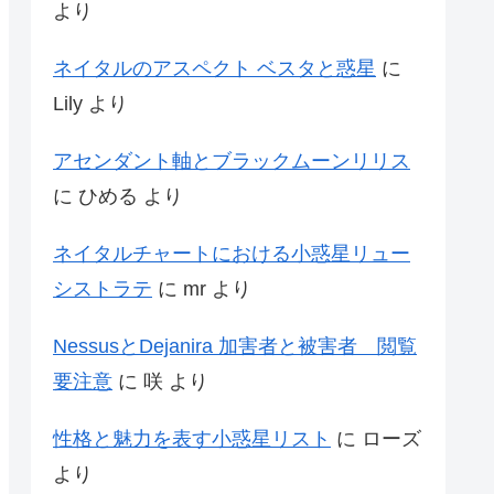
より
ネイタルのアスペクト ベスタと惑星
に
Lily
より
アセンダント軸とブラックムーンリリス
に
ひめる
より
ネイタルチャートにおける小惑星リュー
シストラテ
に
mr
より
NessusとDejanira 加害者と被害者 閲覧
要注意
に
咲
より
性格と魅力を表す小惑星リスト
に
ローズ
より