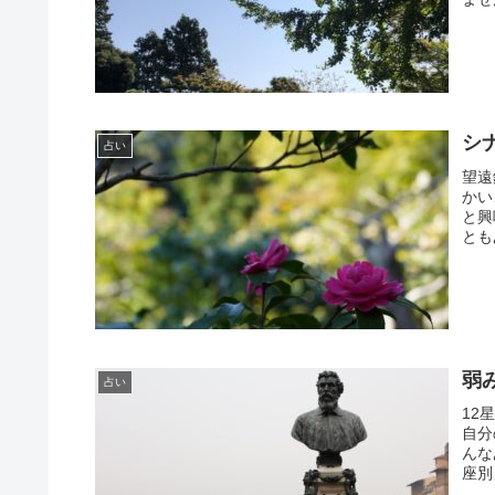
シ
占い
望遠
かい
と興
とも
弱
占い
12
自分
んな
座別