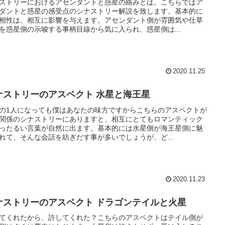
ストリーにおけるアセンダントと惑星の絡みとは。こちらではア
ダントと惑星の感受点のシナストリー解説を致します。基本的に
相性は、相互に影響を与えます。アセンダント側が雰囲気や仕草
を惑星側の示唆する事柄目線から気に入られ、惑星側は...
2020.11.25
ナストリーのアスペクト 水星と海王星
の1人になっても僕はあなたの味方ですからこちらのアスペクトが
関係のシナストリーにありますと、相互にとてもロマンティック
ったるい言葉が自然に出ます。基本的には水星側が海王星側に魅
れて、そんな会話を紡ぎだす事が多いでしょうが、ど...
2020.11.23
ナストリーのアスペクト ドラゴンテイルと火星
てくれたから、許してくれた？こちらのアスペクトはテイル側が