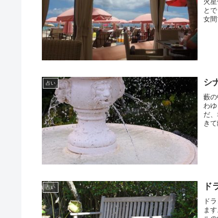
火星
とで
女間
シ
占い
藪の
わゆ
だ、
きて
ド
占い
ドラ
ます