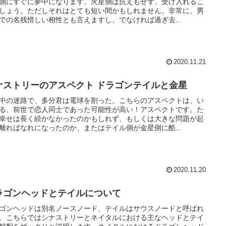
側にすぐに夢中になります。火星側は抗えもせず、受け入れるこ
しょう。ただしそれはとても短い間かもしれません。非常に、男
での名残惜しい相性とも言えますし、でなければ過ぎ去...
2020.11.21
ナストリーのアスペクト ドラゴンテイルと金星
中の迷路で、多分君は電球を割った。こちらのアスペクトは、い
る、前世で恋人同士であった可能性が高い！アスペクトです。た
幸せは長く続かなかったのかもしれず、もしくは大きな問題が起
離ればなれになったのか、またはテイル側が金星側に酷...
2020.11.20
ラゴンヘッドとテイルについて
ゴンヘッドは別名ノースノード、テイルはサウスノードと呼ばれ
。こちらではシナストリーとネイタルにおける主なヘッドとテイ