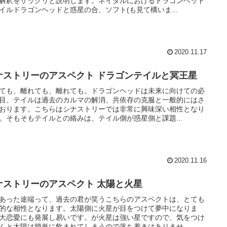
解釈をザックリと説明します。ネイタルにおけるドラゴンヘッド
イルドラゴンヘッドと惑星の合、ソフト(も見て構いま...
2020.11.17
ナストリーのアスペクト ドラゴンテイルと冥王星
ても、離れても、離れても。ドラゴンヘッドは未来に向けての必
目、テイルは過去のカルマの解消、共依存の克服と一般的にはさ
おります。こちらはシナストリーでは非常に興味深い相性となり
。そもそもテイルとの絡みは、テイル側が惑星側と課題...
2020.11.16
ナストリーのアスペクト 太陽と火星
あった途端って、過去の君が笑うこちらのアスペクトは、とても
的な相性となります。太陽側に火星が目をつけて夢中になりま
大恋愛にも発展し易いです。が火星は強い星ですので、気をつけ
んと太陽は簡単に飲まれてしまうので落ち着きはありませ...