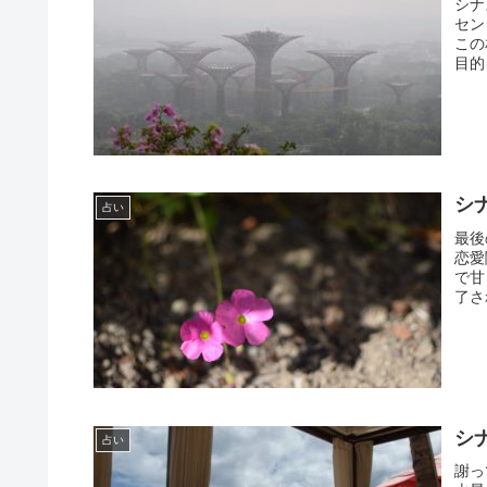
シナ
セン
この
目的
シ
占い
最後
恋愛
で甘
了さ
シ
占い
謝っ