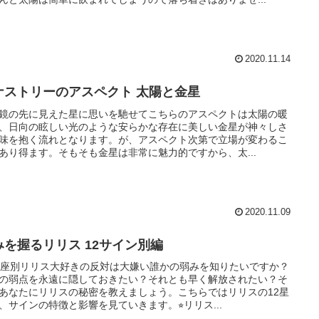
2020.11.14
ナストリーのアスペクト 太陽と金星
鏡の先に見えた星に思いを馳せてこちらのアスペクトは太陽の暖
、日向の眩しい光のような安らかな存在に美しい金星が神々しさ
味を抱く流れとなります。が、アスペクト次第で立場が変わるこ
あり得ます。そもそも金星は非常に魅力的ですから、太...
2020.11.09
みを握るリリス 12サイン別編
星座別リリス大好きの反対は大嫌い誰かの弱みを知りたいですか？
の弱点を永遠に隠しておきたい？それとも早く解放されたい？そ
あなたにリリスの秘密を教えましょう。こちらではリリスの12星
、サインの特徴と影響を見ていきます。⭐︎リリス...