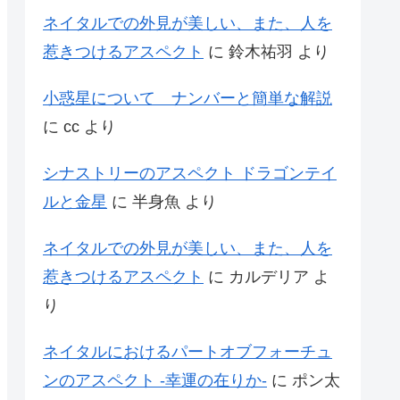
ネイタルでの外見が美しい、また、人を
惹きつけるアスペクト
に
鈴木祐羽
より
小惑星について ナンバーと簡単な解説
に
cc
より
シナストリーのアスペクト ドラゴンテイ
ルと金星
に
半身魚
より
ネイタルでの外見が美しい、また、人を
惹きつけるアスペクト
に
カルデリア
よ
り
ネイタルにおけるパートオブフォーチュ
ンのアスペクト -幸運の在りか-
に
ポン太