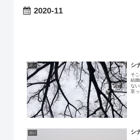
2020-11
シ
占い
そこ
結婚
ない
至っ
シ
占い