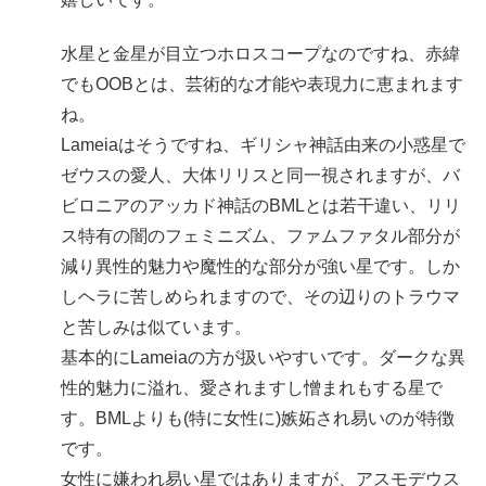
水星と金星が目立つホロスコープなのですね、赤緯
でもOOBとは、芸術的な才能や表現力に恵まれます
ね。
Lameiaはそうですね、ギリシャ神話由来の小惑星で
ゼウスの愛人、大体リリスと同一視されますが、バ
ビロニアのアッカド神話のBMLとは若干違い、リリ
ス特有の闇のフェミニズム、ファムファタル部分が
減り異性的魅力や魔性的な部分が強い星です。しか
しヘラに苦しめられますので、その辺りのトラウマ
と苦しみは似ています。
基本的にLameiaの方が扱いやすいです。ダークな異
性的魅力に溢れ、愛されますし憎まれもする星で
す。BMLよりも(特に女性に)嫉妬され易いのが特徴
です。
女性に嫌われ易い星ではありますが、アスモデウス