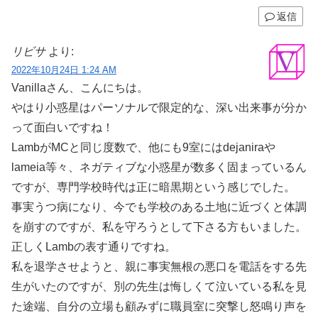
返信
リビサ
より:
2022年10月24日 1:24 AM
Vanillaさん、こんにちは。
やはり小惑星はパーソナルで限定的な、深い出来事が分か
って面白いですね！
LambがMCと同じ度数で、他にも9室にはdejaniraや
lameia等々、ネガティブな小惑星が数多く固まっているん
ですが、専門学校時代は正に暗黒期という感じでした。
事実うつ病になり、今でも学校のある土地に近づくと体調
を崩すのですが、私を守ろうとして下さる方もいました。
正しくLambの表す通りですね。
私を退学させようと、親に事実無根の悪口を電話をする先
生がいたのですが、別の先生は悔しくて泣いている私を見
た途端、自分の立場も顧みずに職員室に突撃し怒鳴り声を