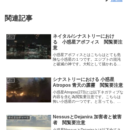
関連記事
ネイタル/シナストリーにおけ
占い
る 小惑星アポフィス 閲覧要注
意
小惑星アポフィスとはこちらはとても危
険な小惑星の１つです。エジプトの混沌
と破滅の神です。大蛇として描かれる事
が多く、太陽も飲み込む程大きいのです
が、太陽は太陽その存在は揺るぎなく、
しかしその太陽と常に戦っています。つ
シナストリーにおける 小惑星
占い
まり光を遮る、飲み込む星...
Atropos 青天の霹靂 閲覧要注意
小惑星Atropos(273)とは以下ネガティブな
内容を含む為閲覧要注意です。こちらは
怖い小惑星の一つです。と言っても、悪
い星かどうかは本人が後々に感じるもの
で、正解はわかりません。こちらが司る
のは全ての終局です。Atroposは不可避と
NessusとDejanira 加害者と被害
ネイタルチャート
い...
者 閲覧要注意
小惑星NessusとDejaniraとは以下全てネ