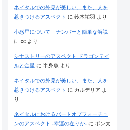
ネイタルでの外見が美しい、また、人を
惹きつけるアスペクト
に
鈴木祐羽
より
小惑星について ナンバーと簡単な解説
に
cc
より
シナストリーのアスペクト ドラゴンテイ
ルと金星
に
半身魚
より
ネイタルでの外見が美しい、また、人を
惹きつけるアスペクト
に
カルデリア
よ
り
ネイタルにおけるパートオブフォーチュ
ンのアスペクト -幸運の在りか-
に
ポン太