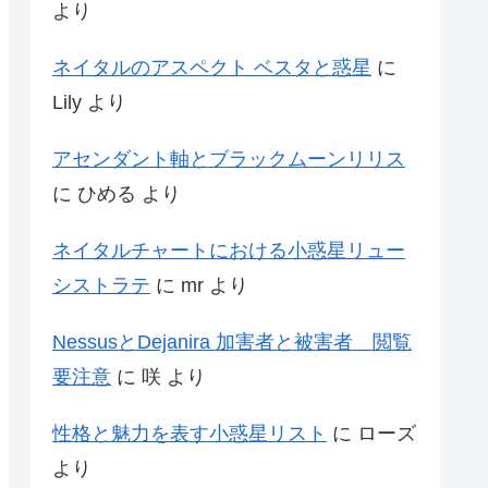
より
ネイタルのアスペクト ベスタと惑星
に
Lily
より
アセンダント軸とブラックムーンリリス
に
ひめる
より
ネイタルチャートにおける小惑星リュー
シストラテ
に
mr
より
NessusとDejanira 加害者と被害者 閲覧
要注意
に
咲
より
性格と魅力を表す小惑星リスト
に
ローズ
より