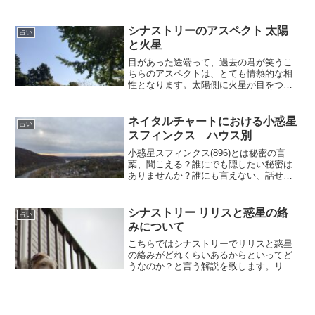
シナストリーのアスペクト 太陽
占い
と火星
目があった途端って、過去の君が笑うこ
ちらのアスペクトは、とても情熱的な相
性となります。太陽側に火星が目をつけ
て夢中になります、大恋愛にも発展し易
いです。が火星は強い星ですので、気を
つけませんと太陽は簡単に飲まれてしま
ネイタルチャートにおける小惑星
占い
うので落ち着きはありませ...
スフィンクス ハウス別
小惑星スフィンクス(896)とは秘密の言
葉、聞こえる？誰にでも隠したい秘密は
ありませんか？誰にも言えない、話せな
い、意図して隠す秘密です。スフィンク
スは良い星ではありません。しかし害を
なす星でもなく、主にハウスを見ます。
シナストリー リリスと惑星の絡
占い
またアスペクトを見る...
みについて
こちらではシナストリーでリリスと惑星
の絡みがどれくらいあるからといってど
うなのか？と言う解説を致します。リリ
スは基本的に月との密着性が高いです。
その次に火星も来ますが、月には遠く及
びません。ですので、例えばリリスとの
絡みが、月、火星、太陽、...